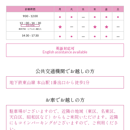
診療時間
月
火
水
木
金
土
9:00 - 12:00
13：00 - 14：30
完全予約制
眼科手術・ヒアルロン酸注入
14:30 - 17:30
英語対応可
English assistance available
公共交通機関でお越しの方
地下鉄東山線 本山駅 1番出口から徒歩1分
お車でお越しの方
駐車場がございますので、近隣の地域（東区、名東区、
天白区、昭和区など）からもご来院いただけます。近隣
にもコインパーキングがございますので、ご利用くださ
い。